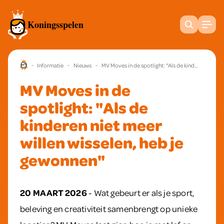
Zoeken
Koningsspelen
Koningsspelen homepage
Informatie
Nieuws
MV Moves in de spotlight: "Als de kinderen niet meer willen wisselen, heb je gewonnen"
MV Moves in de
spotlight: "Als de
kinderen niet meer
willen wisselen, heb je
gewonnen"
20 MAART 2026
- Wat gebeurt er als je sport,
beleving en creativiteit samenbrengt op unieke